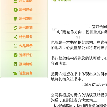
精英团队
出书好处
出书范围
．签订合同
出书周期
【首
4
拟定创作方向，挖掘重点内
特色服务
页】
也就是一本书的框架结构。在这
作品展示
的地方，心灵盛景公司将随时按
选择我们
书的框架结构得到您的认可后，
容都满意。
疑问解答
请您留言
把贵方最想在书中体现出来的所
地将其植入该书中。
．深入访谈
8
开
．
公司将根据对贵方的访谈及所提
沟通，直到让贵方满意为止。
初稿完成后，我们的资深编辑会